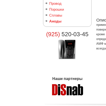
Провод
Порошки
Сплавы
Опи
Аноды
примен
поверх
(925)
520-03-45
кроме 
опреде
АМФ мо
всегда
Наши партнеры