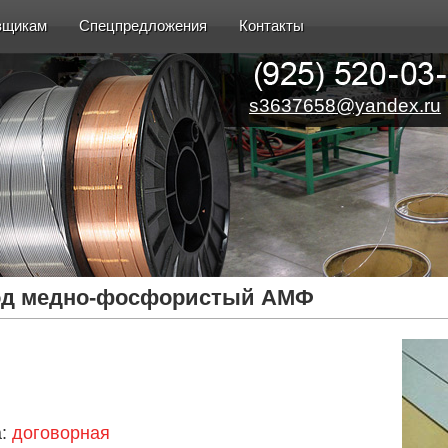
вщикам
Спецпредложения
Контакты
s3637658@yandex.ru
д медно-фосфористый АМФ
а:
договорная