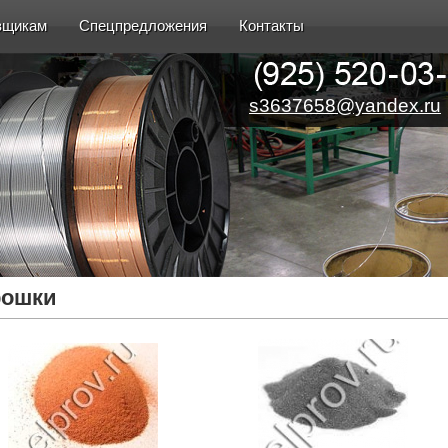
вщикам
Спецпредложения
Контакты
s3637658@yandex.ru
рошки