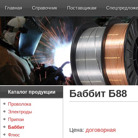
Главная
Справочник
Поставщикам
Спецпредложе
Баббит Б88
Каталог продукции
Проволока
Электроды
Припои
Баббит
Цена:
договорная
Флюс