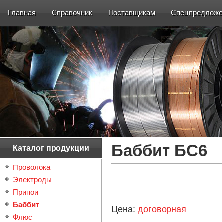
Главная
Справочник
Поставщикам
Спецпредложе
Баббит БС6
Каталог продукции
Проволока
Электроды
Припои
Баббит
Цена:
договорная
Флюс