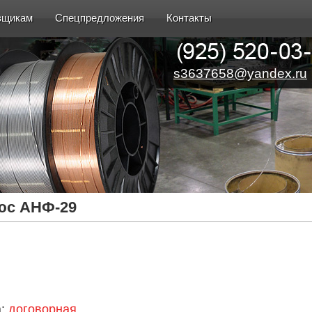
вщикам
Спецпредложения
Контакты
s3637658@yandex.ru
юс АНФ-29
а:
договорная