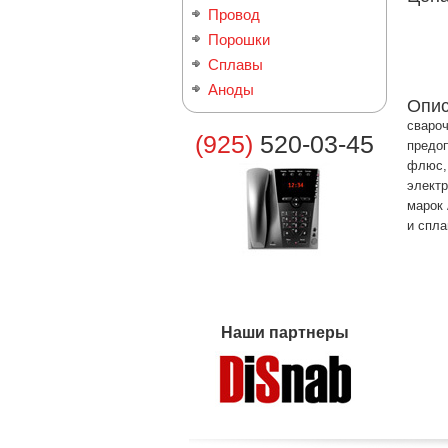
Провод
Порошки
Сплавы
Аноды
Опи
свароч
(925)
520-03-45
предоп
флюс, 
электр
марок 
и спла
Наши партнеры