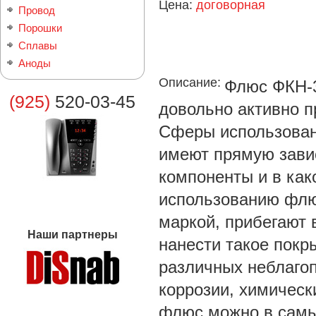
Цена:
договорная
Провод
Порошки
Сплавы
Аноды
Описание:
Флюс ФКН-3
(925)
520-03-45
довольно активно п
Сферы использовани
имеют прямую завис
компоненты и в как
использованию флю
маркой, прибегают в
Наши партнеры
нанести такое покр
различных неблагоп
коррозии, химическ
флюс можно в самы