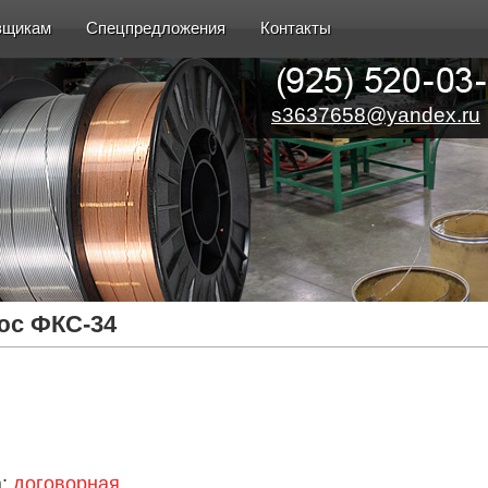
вщикам
Спецпредложения
Контакты
s3637658@yandex.ru
с ФКС-34
а:
договорная