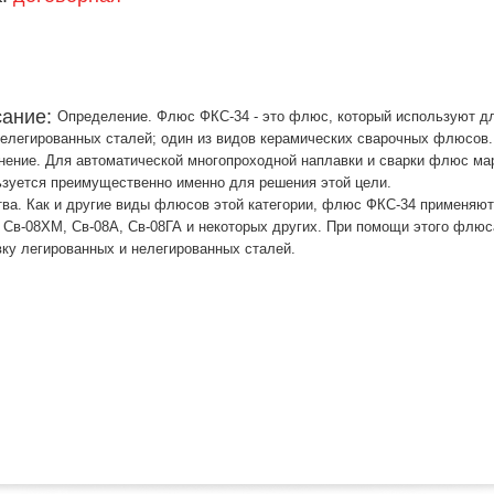
сание:
Определение. Флюс ФКС-34 - это флюс, который используют для
нелегированных сталей; один из видов керамических сварочных флюсов.
ение. Для автоматической многопроходной наплавки и сварки флюс ма
зуется преимущественно именно для решения этой цели.
ва. Как и другие виды флюсов этой категории, флюс ФКС-34 применяю
 Св-08ХМ, Св-08А, Св-08ГА и некоторых других. При помощи этого флюс
ку легированных и нелегированных сталей.