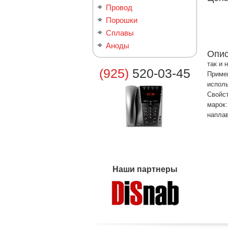
Провод
Порошки
Сплавы
Аноды
Опи
так и 
(925)
520-03-45
Примен
исполь
Свойст
марок:
наплав
Наши партнеры