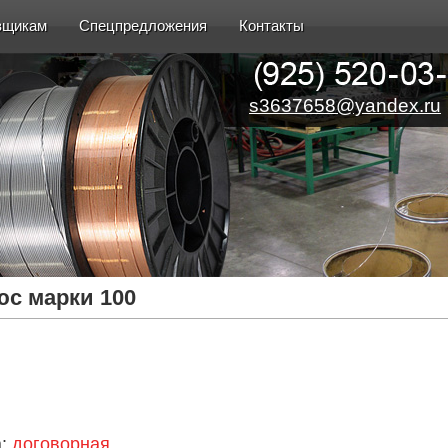
вщикам
Спецпредложения
Контакты
s3637658@yandex.ru
с марки 100
а:
договорная