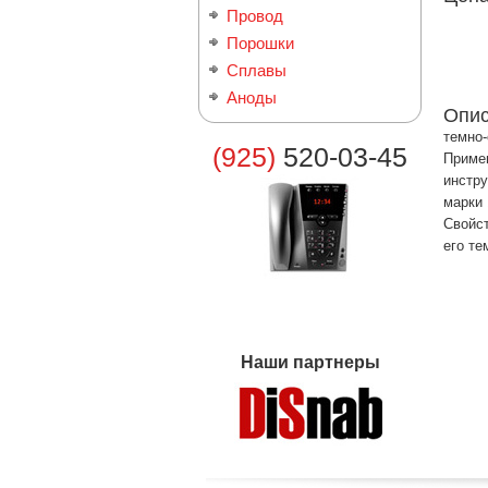
Провод
Порошки
Сплавы
Аноды
Опи
темно-
(925)
520-03-45
Примен
инстру
марки 
Свойст
его те
Наши партнеры