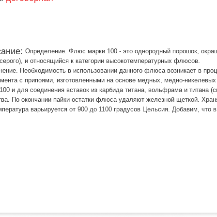
сание:
Определение. Флюс марки 100 - это однородный порошок, окраш
серого), и относящийся к категории высокотемпературных флюсов.
ение. Необходимость в использовании данного флюса возникает в проц
мента с припоями, изготовленными на основе медных, медно-никелевы
100 и для соединения вставок из карбида титана, вольфрама и титана (
ва. По окончании пайки остатки флюса удаляют железной щеткой. Храня
мпература варьируется от 900 до 1100 градусов Цельсия. Добавим, что 