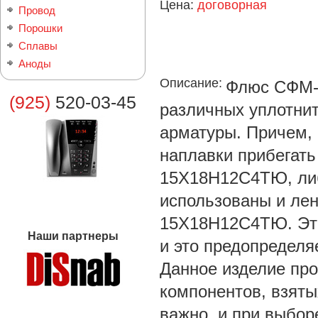
Цена:
договорная
Провод
Порошки
Сплавы
Аноды
Описание:
Флюс СФМ-8
(925)
520-03-45
различных уплотнит
арматуры. Причем, 
наплавки прибегать
15Х18Н12С4ТЮ, либ
использованы и лен
15Х18Н12С4ТЮ. Это
Наши партнеры
и это предопределя
Данное изделие про
компонентов, взяты
важно, и при выбор