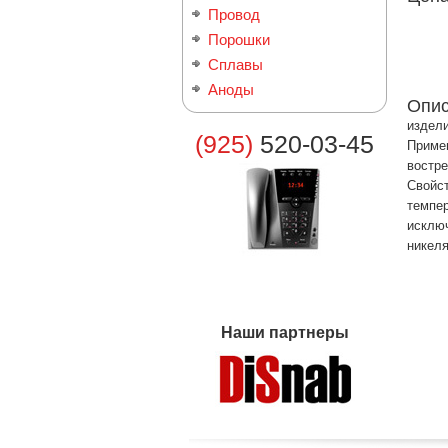
Провод
Порошки
Сплавы
Аноды
Опи
издели
(925)
520-03-45
Примен
востр
Свойст
темпер
исключ
никеля
Наши партнеры