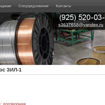
вщикам
Спецпредложения
Контакты
s3637658@yandex.ru
с ЗИЛ-1
а:
договорная