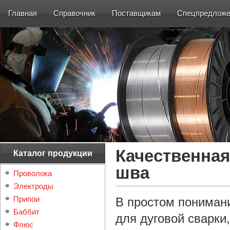
Главная
Справочник
Поставщикам
Спецпредложе
Качественная
Каталог продукции
шва
Проволока
Электроды
Припои
В простом понимани
Баббит
для дуговой сварк
Флюс