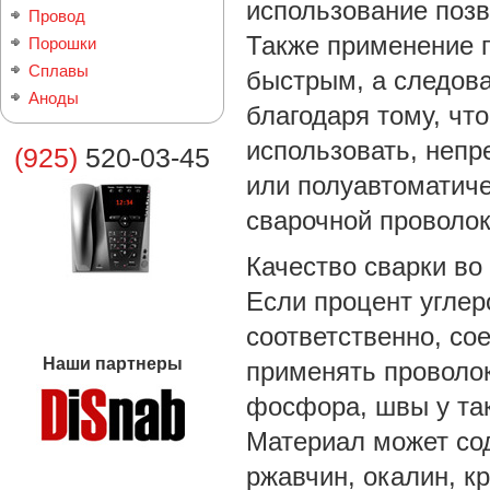
использование позв
Провод
Также применение п
Порошки
Сплавы
быстрым, а следова
Аноды
благодаря тому, чт
использовать, непр
(925)
520-03-45
или полуавтоматиче
сварочной проволок
Качество сварки во
Если процент углер
соответственно, со
Наши партнеры
применять проволо
фосфора, швы у так
Материал может сод
ржавчин, окалин, к