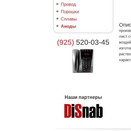
Провод
Порошки
Сплавы
Опи
Аноды
произв
лист с
(925)
520-03-45
воздей
изгото
раство
характ
Наши партнеры