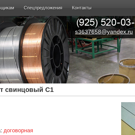
вщикам
Спецпредложения
Контакты
s3637658@yandex.ru
т свинцовый С1
а:
договорная