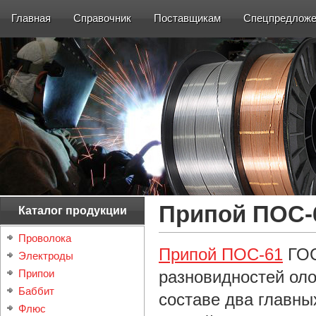
Главная
Справочник
Поставщикам
Спецпредложе
Припой ПОС-6
Каталог продукции
Проволока
Припой ПОС-61
ГОС
Электроды
Припои
разновидностей оло
Баббит
составе два главны
Флюс