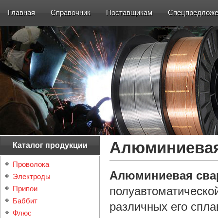
Главная
Справочник
Поставщикам
Спецпредложе
Алюминиевая
Каталог продукции
Проволока
Алюминиевая сва
Электроды
Припои
полуавтоматической
Баббит
различных его сплав
Флюс