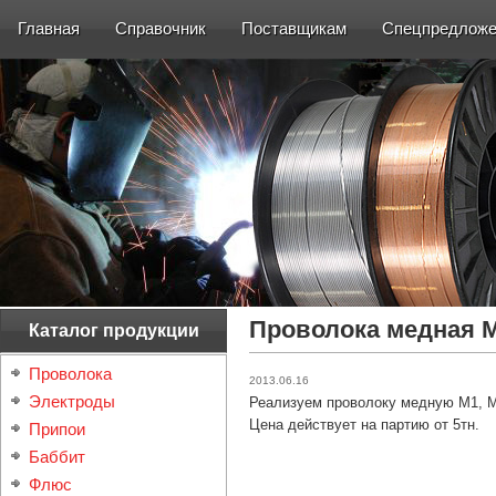
Главная
Справочник
Поставщикам
Спецпредложе
Проволока медная 
Каталог продукции
Проволока
2013.06.16
Электроды
Реализуем проволоку медную М1, ММ
Цена действует на партию от 5тн.
Припои
Баббит
Флюс