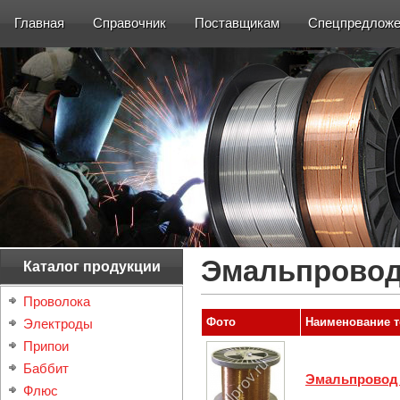
Главная
Справочник
Поставщикам
Спецпредложе
Эмальпрово
Каталог продукции
Проволока
Фото
Наименование т
Электроды
Припои
Баббит
Эмальпрово
Флюс