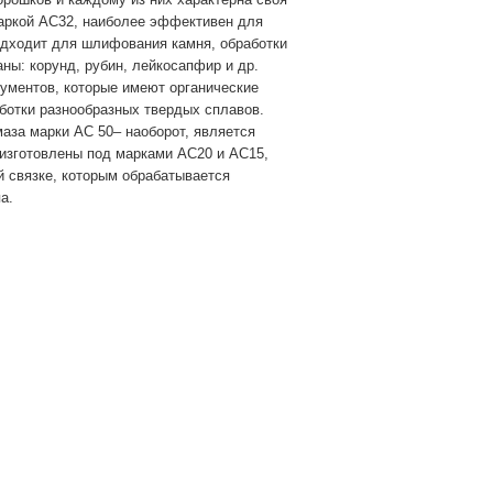
маркой АС32, наиболее эффективен для
одходит для шлифования камня, обработки
аны: корунд, рубин, лейкосапфир и др.
рументов, которые имеют органические
ботки разнообразных твердых сплавов.
аза марки АС 50– наоборот, является
 изготовлены под марками АС20 и АС15,
й связке, которым обрабатывается
а.