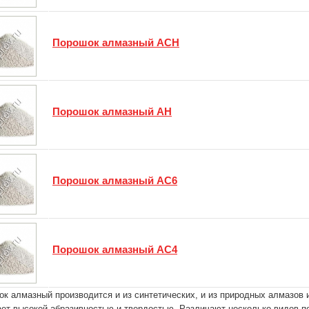
Порошок алмазный АСН
Порошок алмазный АН
Порошок алмазный АС6
Порошок алмазный АС4
к алмазный производится и из синтетических, и из природных алмазов и
ет высокой абразивностью и твердостью. Различают несколько видов по