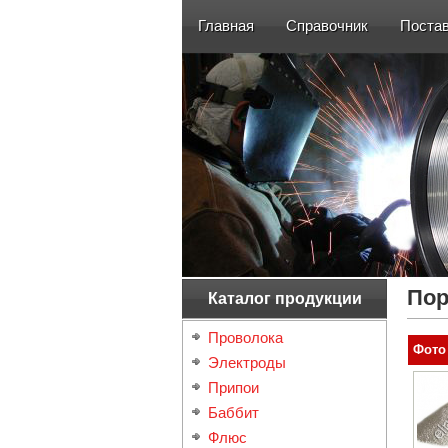
Главная
Справочник
Поста
Пор
Каталог продукции
Проволока
Фото
Электроды
Припои
Баббит
Флюс