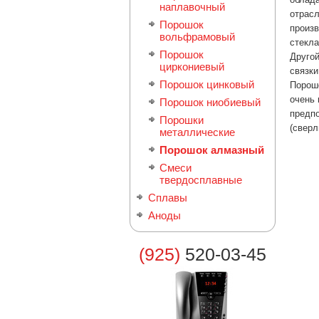
наплавочный
отрасл
Порошок
произв
вольфрамовый
стекла
Порошок
Другой
циркониевый
связки
Порошок цинковый
Порошо
очень 
Порошок ниобиевый
предпо
Порошки
(сверл
металлические
Порошок алмазный
Смеси
твердосплавные
Сплавы
Аноды
(925)
520-03-45