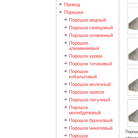
Провод
Порошки
Порошок медный
Порошок свинцовый
Порошок оловянный
Порошок
алюминиевый
Порошок хрома
Порошок титановый
Порошок
кобальтовый
Порошок железный
Порошок припоя
Порошок латунный
Порошок
молибденовый
Порошок бронзовый
Порошок никелевый
Порошо
Порошок
облада