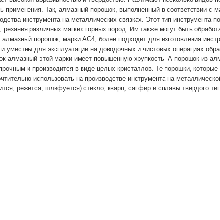
ь применения. Так, алмазный порошок, выполненный в соответствии с 
одства инструмента на металлических связках. Этот тип инструмента п
, резания различных мягких горных пород. Им также могут быть обработ
 алмазный порошок, марки АС4, более подходит для изготовления инст
 и уместны для эксплуатации на доводочных и чистовых операциях обра
к алмазный этой марки имеет повышенную хрупкость. А порошок из алм
прочным и производится в виде целых кристаллов. Те порошки, которые
чтительно использовать на производстве инструмента на металлическо
ится, режется, шлифуется) стекло, кварц, сапфир и сплавы твердого тип