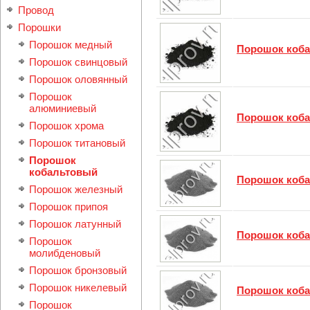
Провод
Порошки
Порошок медный
Порошок коба
Порошок свинцовый
Порошок оловянный
Порошок
алюминиевый
Порошок коба
Порошок хрома
Порошок титановый
Порошок
кобальтовый
Порошок коба
Порошок железный
Порошок припоя
Порошок латунный
Порошок коба
Порошок
молибденовый
Порошок бронзовый
Порошок никелевый
Порошок коба
Порошок