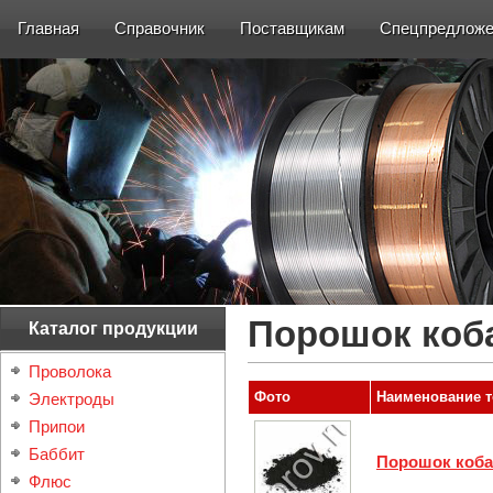
Главная
Справочник
Поставщикам
Спецпредложе
Порошок коб
Каталог продукции
Проволока
Фото
Наименование т
Электроды
Припои
Баббит
Порошок коба
Флюс