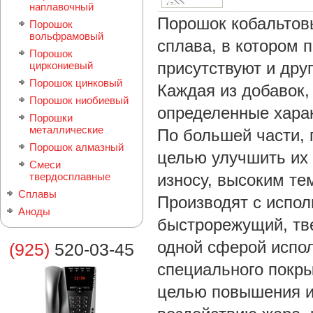
наплавочный
Порошок кобальтов
Порошок
вольфрамовый
сплава, в котором 
Порошок
присутствуют и дру
циркониевый
Порошок цинковый
Каждая из добавок,
Порошок ниобиевый
определенные харак
Порошки
металлические
По большей части, 
Порошок алмазный
целью улучшить их 
Смеси
твердосплавные
износу, высоким те
Сплавы
Производят с испол
Аноды
быстрорежущий, тв
одной сферой испол
(925)
520-03-45
специального покры
целью повышения и