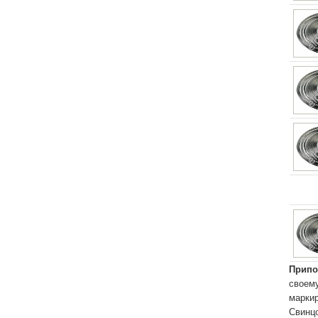
Припо
своему
маркир
Свинцо