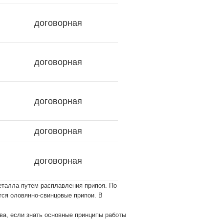
договорная
договорная
договорная
договорная
договорная
еталла путем расплавления припоя. По
тся оловянно-свинцовые припои. В
тва, если знать основные принципы работы