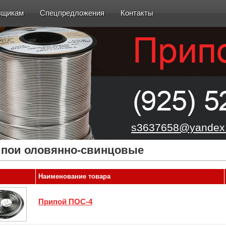
вщикам
Спецпредложения
Контакты
s3637658@yandex.
пои оловянно-свинцовые
Наименование товара
Припой ПОС-4