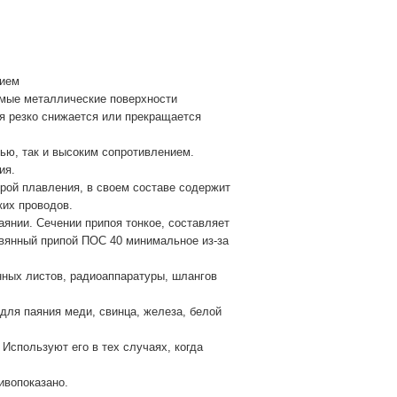
нием
емые металлические поверхности
 резко снижается или прекращается
ью, так и высоким сопротивлением.
ия.
урой плавления, в своем составе содержит
ких проводов.
аянии. Сечении припоя тонкое, составляет
овянный припой ПОС 40 минимальное из-за
нных листов, радиоаппаратуры, шлангов
для паяния меди, свинца, железа, белой
Используют его в тех случаях, когда
ивопоказано.