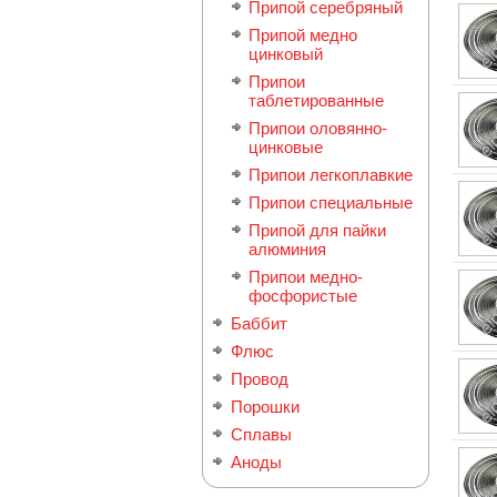
Припой серебряный
Припой медно
цинковый
Припои
таблетированные
Припои оловянно-
цинковые
Припои легкоплавкие
Припои специальные
Припой для пайки
алюминия
Припои медно-
фосфористые
Баббит
Флюс
Провод
Порошки
Сплавы
Аноды