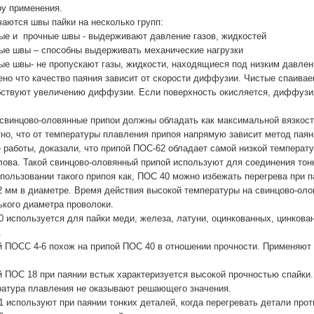
ру применения.
аются швы пайки на несколько групп:
ые и прочные швы - выдерживают давление газов, жидкостей
ые швы – способны выдерживать механические нагрузки
ые швы- не пропускают газы, жидкости, находящиеся под низким давле
но что качество паяния зависит от скорости диффузии. Чистые спаива
бствуют увеличению диффузии. Если поверхность окисляется, диффузия
свинцово-оловянные припои должны обладать как максимальной вязкост
но, что от температуры плавления припоя напрямую зависит метод паян
 работы, доказали, что припой ПОС-62 обладает самой низкой температ
ова. Такой свинцово-оловянный припой используют для соединения тон
пользовании такого припоя как, ПОС 40 можно избежать перегрева при п
2 мм в диаметре. Время действия высокой температуры на свинцово-ол
кого диаметра проволоки.
 используется для пайки меди, железа, латуни, оцинкованных, цинкова
.
 ПОСС 4-6 похож на припой ПОС 40 в отношении прочности. Применяют 
 ПОС 18 при паянии встык характеризуется высокой прочностью спайки. 
ратура плавления не оказывают решающего значения.
 используют при паянии тонких деталей, когда перегревать детали прот