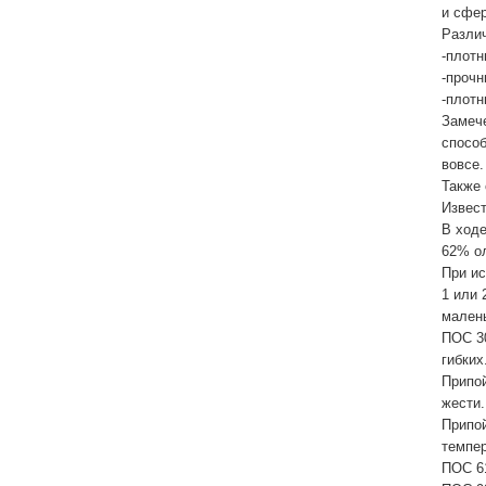
и сфе
Различ
-плотн
-прочн
-плотн
Замече
спосо
вовсе.
Также 
Извест
В ходе
62% ол
При ис
1 или 
малень
ПОС 30
гибких
Припой
жести.
Припой
темпе
ПОС 61