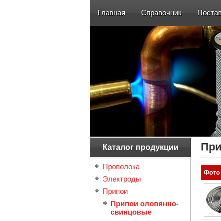
Главная
Справочник
Поста
При
Каталог продукции
Проволока
Фото
Электроды
Припои
Припои оловянно-
свинцовые