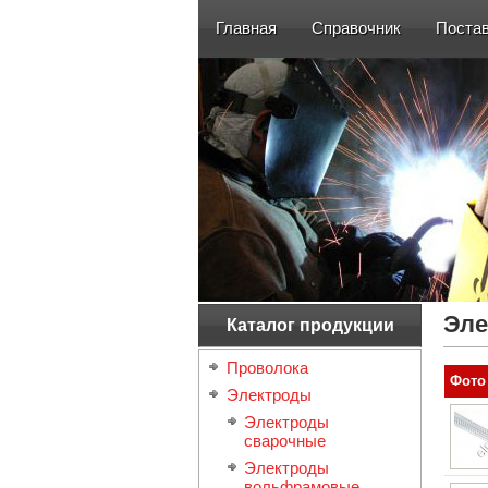
Главная
Справочник
Поста
Эле
Каталог продукции
Проволока
Фото
Электроды
Электроды
сварочные
Электроды
вольфрамовые