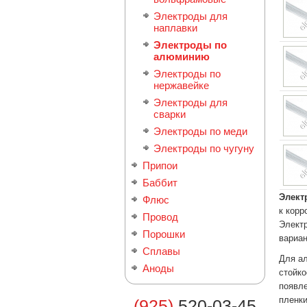
Электроды для
наплавки
Электроды по
алюминию
Электроды по
нержавейке
Электроды для
сварки
Электроды по меди
Электроды по чугуну
Припои
Баббит
Элект
Флюс
к корр
Провод
Электр
Порошки
вариан
Сплавы
Для ал
Аноды
стойко
появл
пленк
(925)
520-03-45