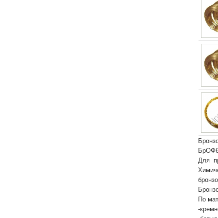
Бронзо
БрОФ6,
Для пр
Химиче
бронзо
Бронзо
По мат
-крем