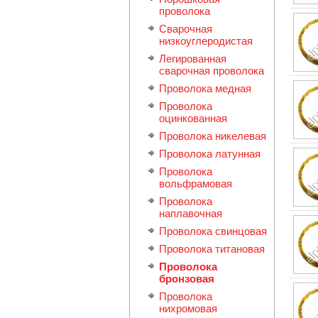
проволока
Сварочная
низкоуглеродистая
Легиpованная
сварочная проволока
Проволока медная
Проволока
оцинкованная
Проволока никелевая
Проволока латунная
Проволока
вольфрамовая
Проволока
наплавочная
Проволока свинцовая
Проволока титановая
Проволока
бронзовая
Проволока
нихромовая