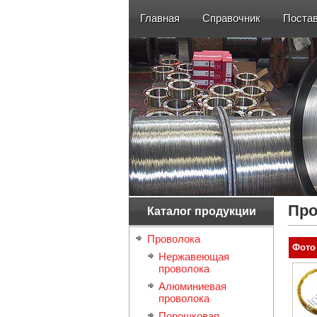
Главная
Справочник
Поста
Про
Каталог продукции
Проволока
Фото
Нержавеющая
проволока
Алюминиевая
проволока
Порошковая