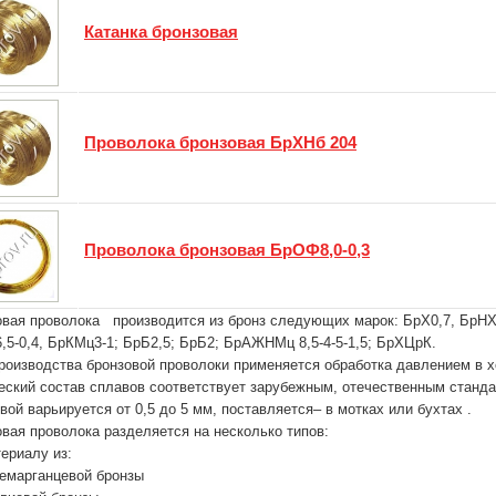
Катанка бронзовая
Проволока бронзовая БрХНб 204
Проволока бронзовая БрОФ8,0-0,3
вая проволока производится из бронз следующих марок: БрХ0,7, БрНХК
5-0,4, БрКМц3-1; БрБ2,5; БрБ2; БрАЖНМц 8,5-4-5-1,5; БрХЦрК.
оизводства бронзовой проволоки применяется обработка давлением в х
ский состав сплавов соответствует зарубежным, отечественным станда
вой варьируется от 0,5 до 5 мм, поставляется– в мотках или бухтах .
вая проволока разделяется на несколько типов:
ериалу из:
немарганцевой бронзы