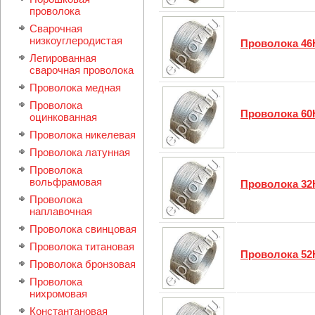
проволока
Сварочная
низкоуглеродистая
Проволока 46
Легиpованная
сварочная проволока
Проволока медная
Проволока
Проволока 6
оцинкованная
Проволока никелевая
Проволока латунная
Проволока
вольфрамовая
Проволока 32
Проволока
наплавочная
Проволока свинцовая
Проволока титановая
Проволока 52
Проволока бронзовая
Проволока
нихромовая
Константановая