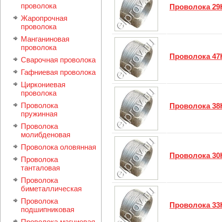
проволока
Проволока 29
Жаропрочная
проволока
Манганиновая
проволока
Проволока 4
Сварочная проволока
Гафниевая проволока
Циркониевая
проволока
Проволока
Проволока 3
пружинная
Проволока
молибденовая
Проволока оловянная
Проволока 3
Проволока
танталовая
Проволока
биметаллическая
Проволока
Проволока 33
подшипниковая
Проволока магниевая