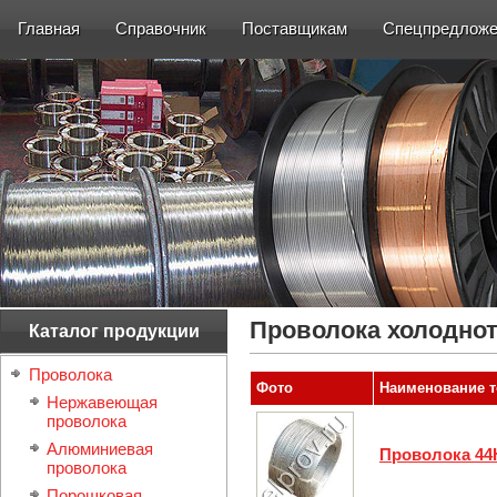
Главная
Справочник
Поставщикам
Спецпредложе
Проволока холодно
Каталог продукции
Проволока
Фото
Наименование т
Нержавеющая
проволока
Алюминиевая
Проволока 4
проволока
Порошковая