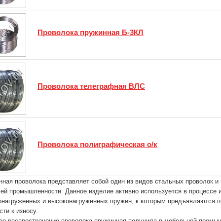
Проволока пружинная Б-3КЛ
Проволока телеграфная ВЛС
Проволока полиграфическая о/к
ная проволока представляет собой один из видов стальных проволок и
ей промышленности. Данное изделие активно используется в процессе 
онагруженных и высоконагруженных пружин, к которым предъявляются п
сти к износу.
ое распространение проволока пружинная получила в мебельной промы