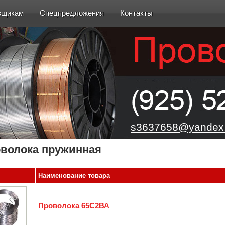
вщикам
Спецпредложения
Контакты
s3637658@yandex.
волока пружинная
Наименование товара
Проволока 65С2ВА