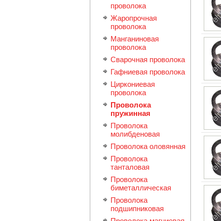
проволока
Жаропрочная
проволока
Манганиновая
проволока
Сварочная проволока
Гафниевая проволока
Циркониевая
проволока
Проволока
пружинная
Проволока
молибденовая
Проволока оловянная
Проволока
танталовая
Проволока
биметаллическая
Проволока
подшипниковая
Проволока магниевая