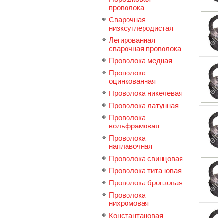
проволока
Сварочная
низкоуглеродистая
Легиpованная
сварочная проволока
Проволока медная
Проволока
оцинкованная
Проволока никелевая
Проволока латунная
Проволока
вольфрамовая
Проволока
наплавочная
Проволока свинцовая
Проволока титановая
Проволока бронзовая
Проволока
нихромовая
Константановая