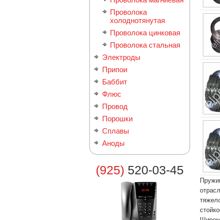
Проволока
холоднотянутая
Проволока цинковая
Проволока стальная
Электроды
Припои
Баббит
Флюс
Провод
Порошки
Сплавы
Аноды
(925)
520-03-45
Пружин
отрасл
тяжел
стойко
Широк