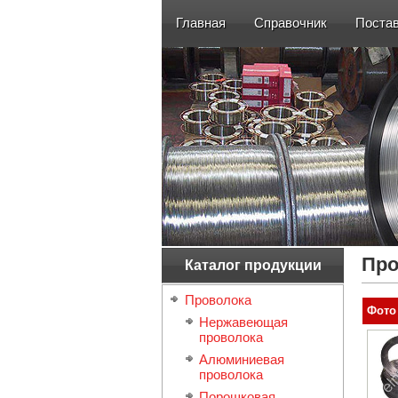
Главная
Справочник
Поста
Про
Каталог продукции
Проволока
Фото
Нержавеющая
проволока
Алюминиевая
проволока
Порошковая