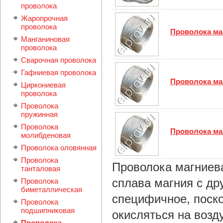
проволока
Жаропрочная
проволока
Проволока ма
Манганиновая
проволока
Сварочная проволока
Гафниевая проволока
Проволока ма
Циркониевая
проволока
Проволока
пружинная
Проволока
Проволока ма
молибденовая
Проволока оловянная
Проволока
Проволока магниева
танталовая
сплава магния с др
Проволока
биметаллическая
специфичное, поско
Проволока
подшипниковая
окисляться на возд
Проволока