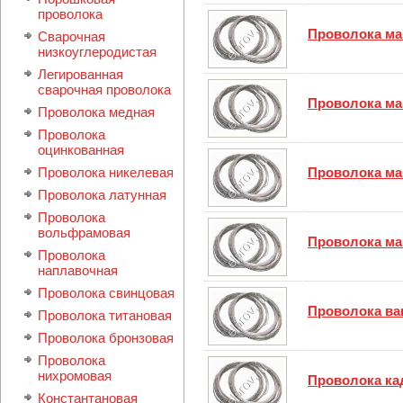
проволока
Проволока ма
Сварочная
низкоуглеродистая
Легиpованная
сварочная проволока
Проволока ма
Проволока медная
Проволока
оцинкованная
Проволока никелевая
Проволока ма
Проволока латунная
Проволока
вольфрамовая
Проволока ма
Проволока
наплавочная
Проволока свинцовая
Проволока ва
Проволока титановая
Проволока бронзовая
Проволока
нихромовая
Проволока ка
Константановая