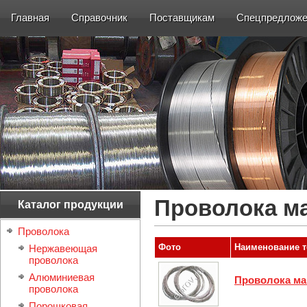
Главная
Справочник
Поставщикам
Спецпредложе
Проволока м
Каталог продукции
Проволока
Фото
Наименование т
Нержавеющая
проволока
Алюминиевая
Проволока ма
проволока
Порошковая