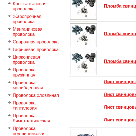
Константановая
Пломба свинц
проволока
Жаропрочная
проволока
Манганиновая
Пломба свинц
проволока
Сварочная проволока
Гафниевая проволока
Циркониевая
Пломба свинц
проволока
Проволока
пружинная
Лист свинцов
Проволока
молибденовая
Лист свинцов
Проволока оловянная
Проволока
Лист свинцов
танталовая
Проволока
Лист свинцов
биметаллическая
Проволока
подшипниковая