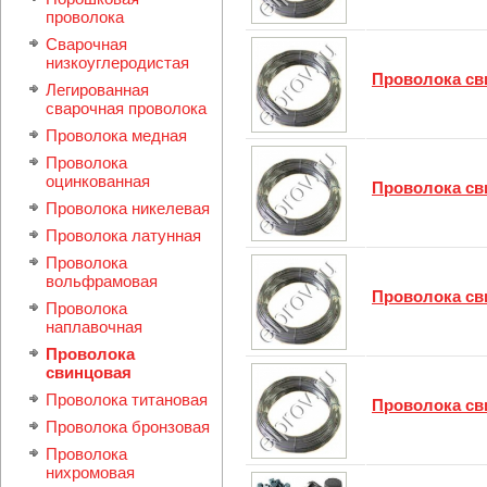
проволока
Сварочная
низкоуглеродистая
Проволока св
Легиpованная
сварочная проволока
Проволока медная
Проволока
оцинкованная
Проволока св
Проволока никелевая
Проволока латунная
Проволока
вольфрамовая
Проволока св
Проволока
наплавочная
Проволока
свинцовая
Проволока титановая
Проволока св
Проволока бронзовая
Проволока
нихромовая