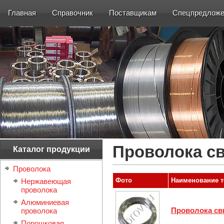
Главная
Справочник
Поставщикам
Спецпредложе
Проволока с
Каталог продукции
Проволока
Фото
Наименование т
Нержавеющая
проволока
Алюминиевая
Проволока св
проволока
Порошковая